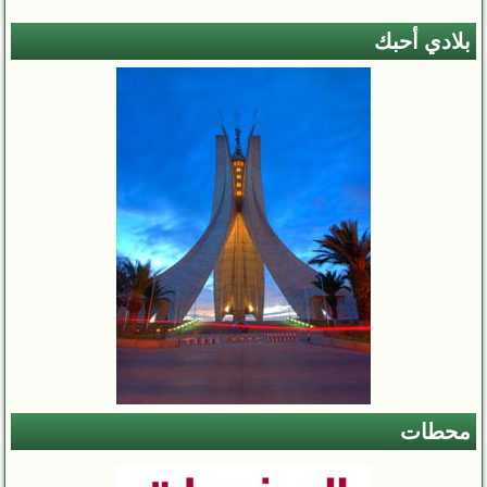
بلادي أحبك
محطات