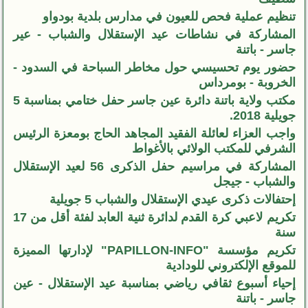
تنظيم عملية فحص للعيون في مدارس بلدية بودواو
المشاركة في نشاطات عيد الإستقلال والشباب - عير
جاسر - باتنة
حضور يوم تحسيسي حول مخاطر السباحة في السدود -
الخروبة - بومرداس
مكتب ولاية باتنة دائرة عين جاسر حفل ختامي بمناسبة 5
جويلية 2018.
واجب العزاء لعائلة الفقيد المجاهد الحاج بومعزة الرئيس
الشرفي للمكتب الولائي بالأغواط
المشاركة في مراسيم حفل الذكرى 56 لعيد الإستقلال
والشباب - جيجل
إحتفالات ذكرى عيدي الإستقلال والشباب 5 جويلية
تكريم لاعبي كرة القدم لدائرة ثنية العابد لفئة أقل من 17
سنة
تكريم مؤسسة "PAPILLON-INFO" لإدارتها المميزة
للموقع الإلكتروني للودادية
إحياء أسبوع ثقافي رياضي بمناسبة عيد الإستقلال - عين
جاسر - باتنة