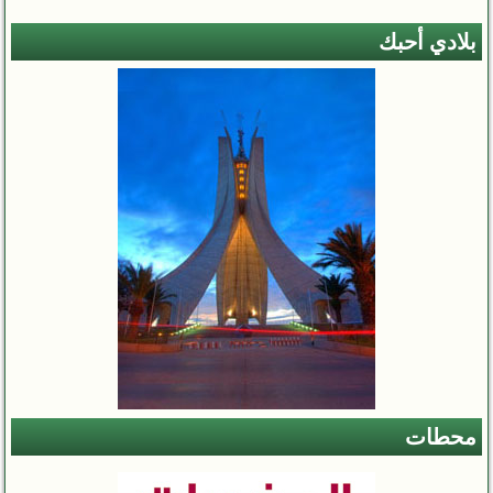
بلادي أحبك
محطات