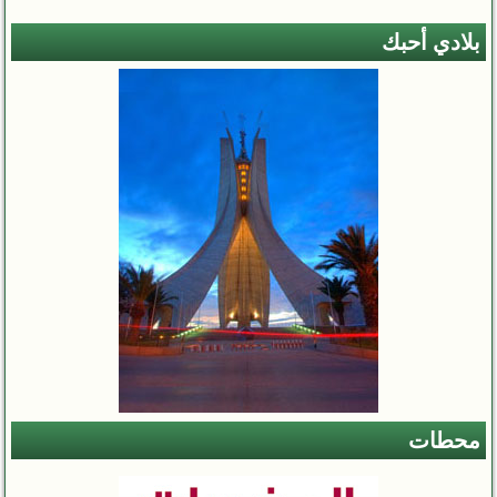
بلادي أحبك
محطات